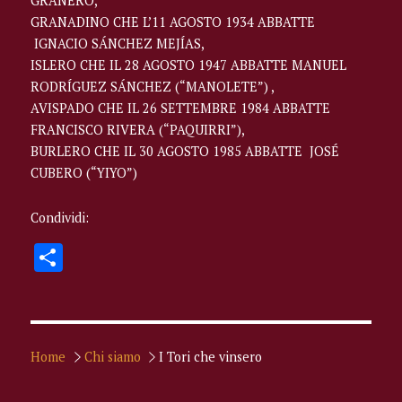
GRANERO,
GRANADINO CHE L’11 AGOSTO 1934 ABBATTE
IGNACIO SÁNCHEZ MEJÍAS,
ISLERO CHE IL 28 AGOSTO 1947 ABBATTE MANUEL
RODRÍGUEZ SÁNCHEZ (“MANOLETE”) ,
AVISPADO CHE IL 26 SETTEMBRE 1984 ABBATTE
FRANCISCO RIVERA (“PAQUIRRI”),
BURLERO CHE IL 30 AGOSTO 1985 ABBATTE JOSÉ
CUBERO (“YIYO”)
Condividi:
C
o
n
di
Home
Chi siamo
I Tori che vinsero
vi
di