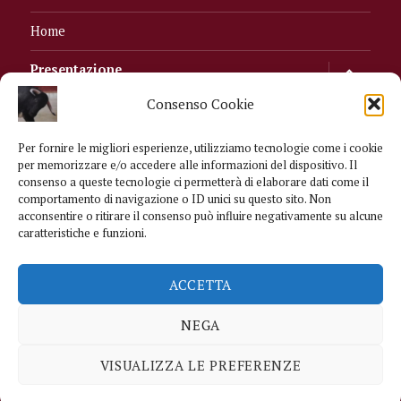
Home
apri
Presentazione
i
menu
child
Consenso Cookie
Chi siamo/Contatti
I Tori che vinsero
Per fornire le migliori esperienze, utilizziamo tecnologie come i cookie
per memorizzare e/o accedere alle informazioni del dispositivo. Il
consenso a queste tecnologie ci permetterà di elaborare dati come il
apri
Argomenti
i
comportamento di navigazione o ID unici su questo sito. Non
menu
child
acconsentire o ritirare il consenso può influire negativamente su alcune
caratteristiche e funzioni.
Facebook
RSS
ACCETTA
Feed
NEGA
Copyright © 2026
Bailador
Politica di riservatezza
Politica
dei Cookie
/
Avvertenze e licenza d'uso
VISUALIZZA LE PREFERENZE