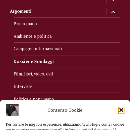
i
menu
child
apri
Argomenti
i
menu
child
Primo piano
Ambiente e politica
Campagne internazionali
Dossier e Sondaggi
Film, libri, video, dvd
Interviste
Politica e non umano
Consenso Cookie
Religioni e non umano
Verso un movimento
Per fornire le migliori esperienze, utilizziamo tecnologie come i cookie
per memorizzare e/o accedere alle informazioni del dispositivo. Il