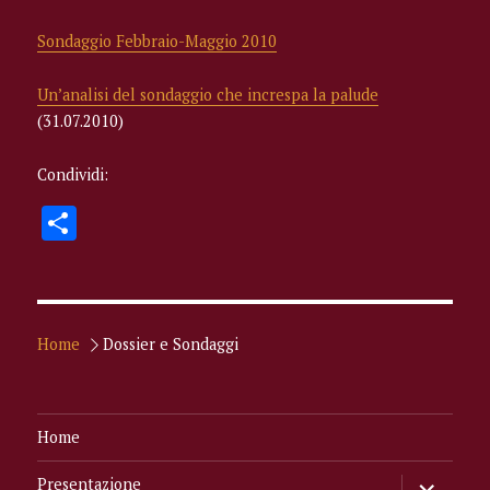
Sondaggio Febbraio-Maggio 2010
Un’analisi del sondaggio che increspa la palude
(31.07.2010)
Condividi:
C
o
n
di
Home
Dossier e Sondaggi
vi
di
Home
apri
Presentazione