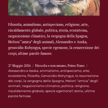
Filosofia, animalismo, antispecismo, religione, arte,
riscaldamento globale, politica, storia, ecosistema,
negazionismo climatico, la vergogna della Spagna,
Meloni “amica” degli animali, Alessandro e Asoka,
genocidio Rohyngya, specie egemone, la resurrezione dei
corpi, ultime parole famose.
Pubblicato
Categorie
27 Maggio 2026
Filosofia e non umano
,
Primo Piano
Tag
il
Alessandro e Asoka
,
animalismo
,
antispecismo
,
arte
,
ecosistema
,
filosofia
,
Genocidio Rohyngya
,
la resurrezione
dei corpi
,
la vergogna della Spagna
,
Meloni “amica” degli
animali
,
negazionismo climatico
,
politica
,
religione
,
riscaldamento globale
,
specie egemone?
,
storia
,
ultime
parole famose.