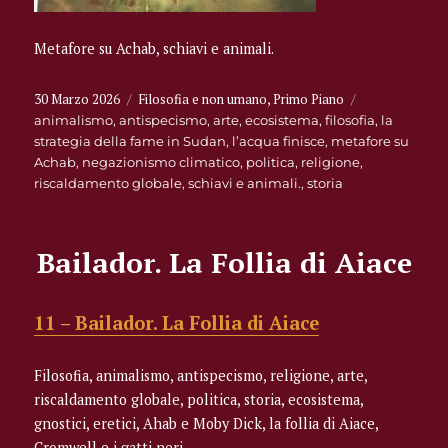
Metafore su Achab, schiavi e animali.
Pubblicato
Categorie
30 Marzo 2026
Filosofia e non umano
,
Primo Piano
Tag
il
animalismo
,
antispecismo
,
arte
,
ecosistema
,
filosofia
,
la
strategia della fame in Sudan
,
l’acqua finisce
,
metafore su
Achab
,
negazionismo climatico
,
politica
,
religione
,
riscaldamento globale
,
schiavi e animali.
,
storia
Bailador. La Follia di Aiace
11 – Bailador. La Follia di Aiace
Filosofia, animalismo, antispecismo, religione, arte,
riscaldamento globale, politica, storia, ecosistema,
gnostici, eretici, Ahab e Moby Dick, la follia di Aiace,
Cromwell e i gatti neri.