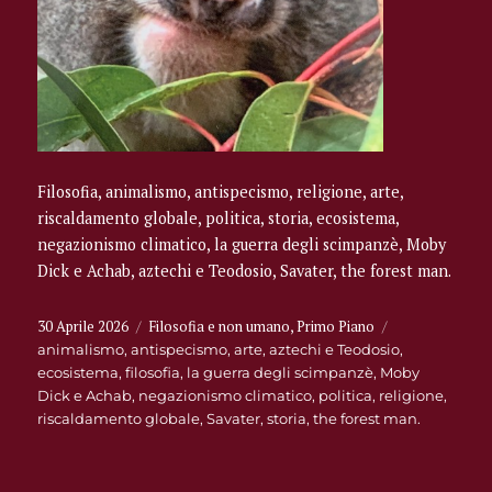
Filosofia, animalismo, antispecismo, religione, arte,
riscaldamento globale, politica, storia, ecosistema,
negazionismo climatico, la guerra degli scimpanzè, Moby
Dick e Achab, aztechi e Teodosio, Savater, the forest man.
Pubblicato
Categorie
30 Aprile 2026
Filosofia e non umano
,
Primo Piano
Tag
il
animalismo
,
antispecismo
,
arte
,
aztechi e Teodosio
,
ecosistema
,
filosofia
,
la guerra degli scimpanzè
,
Moby
Dick e Achab
,
negazionismo climatico
,
politica
,
religione
,
riscaldamento globale
,
Savater
,
storia
,
the forest man.