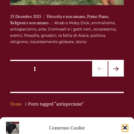
Pubblicato
Categorie
25 Dicembre 2025
Filosofia e non umano
,
Primo Piano
,
il
Religioni e non umano
Tag
Ahab e Moby Dick
,
animalismo
,
antispecismo
,
arte
,
Cromwell e i gatti neri.
,
ecosistema
,
eretici
,
filosofia
,
gnostici
,
la follia di Aiace
,
politica
,
religione
,
riscaldamento globale
,
storia
Paginazione
PAGINA
1
PAGI
degli
NA
SUCC
articoli
ESSIV
A
Home
Posts tagged “antispecismo”
Consenso Cookie
Home