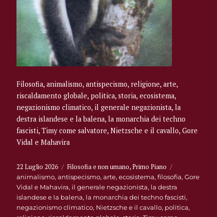
Filosofia, animalismo, antispecismo, religione, arte,
riscaldamento globale, politica, storia, ecosistema,
negazionismo climatico, il generale negazionista, la
destra islandese e la balena, la monarchia dei techno
fascisti, Timy come salvatore, Nietzsche e il cavallo, Gore
Vidal e Mahavira
Pubblicato
Categorie
22 Luglio 2026
Filosofia e non umano
,
Primo Piano
Tag
il
animalismo
,
antispecismo
,
arte
,
ecosistema
,
filosofia
,
Gore
Vidal e Mahavira
,
il generale negazionista
,
la destra
islandese e la balena
,
la monarchia dei techno fascisti
,
negazionismo climatico
,
Nietzsche e il cavallo
,
politica
,