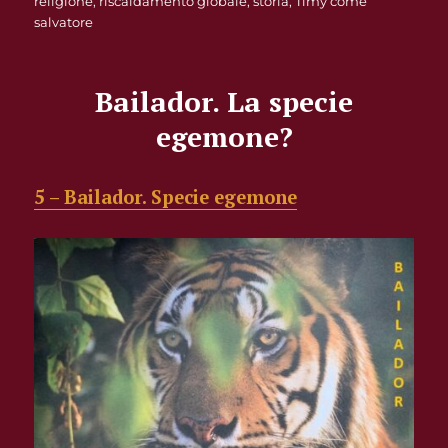
religione
,
riscaldamento globale
,
storia
,
Timy come
salvatore
Bailador. La specie
egemone?
5 – Bailador. Specie egemone