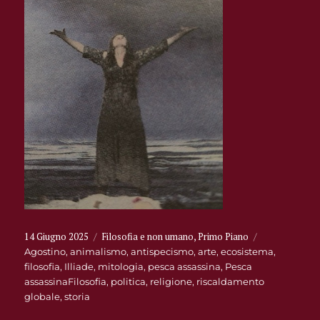
Pubblicato
Categorie
14 Giugno 2025
Filosofia e non umano
,
Primo Piano
Tag
il
Agostino
,
animalismo
,
antispecismo
,
arte
,
ecosistema
,
filosofia
,
Illiade
,
mitologia
,
pesca assassina
,
Pesca
assassinaFilosofia
,
politica
,
religione
,
riscaldamento
globale
,
storia