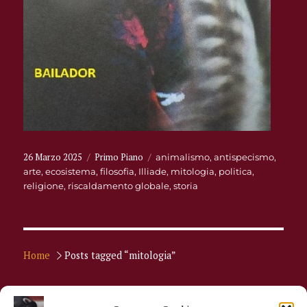
Pubblicato
Categorie
26 Marzo 2025
Primo Piano
Tag
animalismo
,
antispecismo
,
il
arte
,
ecosistema
,
filosofia
,
Illiade
,
mitologia
,
politica
,
religione
,
riscaldamento globale
,
storia
Home
Posts tagged “mitologia”